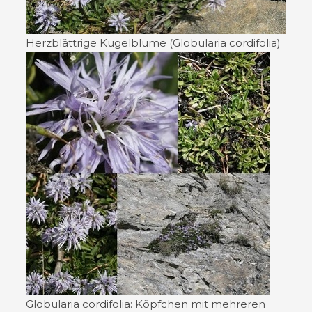
Herzblättrige Kugelblume (Globularia cordifolia)
Globularia cordifolia: Köpfchen mit mehreren