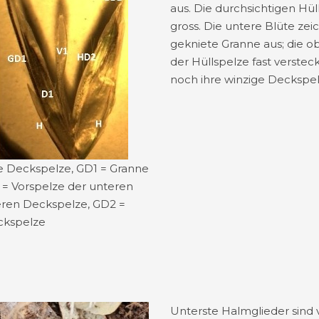
aus. Die durchsichtigen Hül
gross. Die untere Blüte zei
gekniete Granne aus; die ob
der Hüllspelze fast versteck
noch ihre winzige Deckspe
re Deckspelze, GD1 = Granne
 = Vorspelze der unteren
eren Deckspelze, GD2 =
ckspelze
Unterste Halmglieder sind 