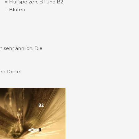
= Hüllspelzen, B1 und B2
= Blüten
 sehr ähnlich. Die
n Drittel.