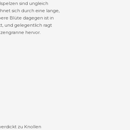
lspelzen sind ungleich
chnet sich durch eine lange,
ere Blüte dagegen ist in
t, und gelegentlich ragt
lzengranne hervor.
verdickt zu Knollen