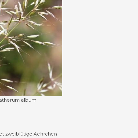
natherum album
et zweiblütige Aehrchen