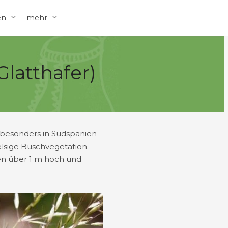
en
mehr
latthafer)
 besonders in Südspanien
lsige Buschvegetation.
den über 1 m hoch und