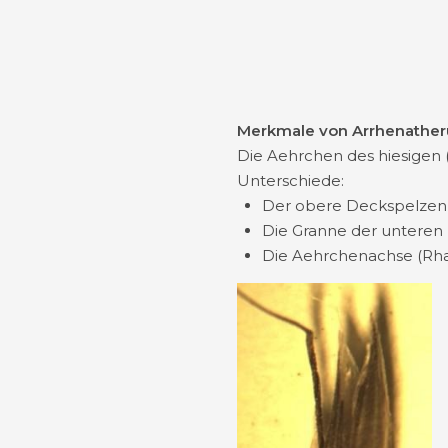
Merkmale von Arrhenather
Die Aehrchen des hiesigen 
Unterschiede:
Der obere Deckspelzenrü
Die Granne der unteren D
Die Aehrchenachse (Rhach