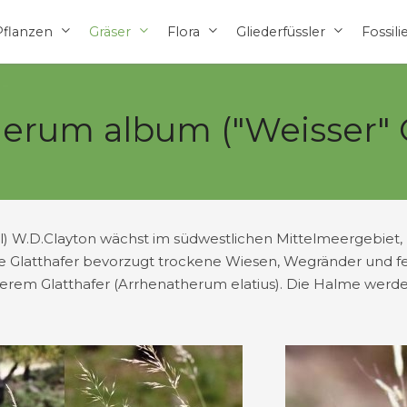
Pflanzen
Gräser
Flora
Gliederfüssler
Fossili
erum album ("Weisser" G
) W.D.Clayton wächst im südwestlichen Mittelmeergebiet,
ge Glatthafer bevorzugt trockene Wiesen, Wegränder und fe
nserem Glatthafer (Arrhenatherum elatius). Die Halme wer