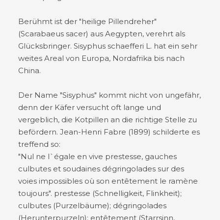
Berühmt ist der "heilige Pillendreher"
(Scarabaeus sacer) aus Aegypten, verehrt als
Glücksbringer. Sisyphus schaefferi L. hat ein sehr
weites Areal von Europa, Nordafrika bis nach
China.
Der Name "Sisyphus" kommt nicht von ungefähr,
denn der Käfer versucht oft lange und
vergeblich, die Kotpillen an die richtige Stelle zu
befördern. Jean-Henri Fabre (1899) schilderte es
treffend so:
"Nul ne l`égale en vive prestesse, gauches
culbutes et soudaines dégringolades sur des
voies impossibles où son entêtement le ramène
toujours". prestesse (Schnelligkeit, Flinkheit);
culbutes (Purzelbäume); dégringolades
(Herunterpurzeln); entêtement (Starrsinn,